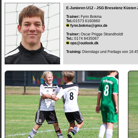
E-Junioren U12 - JSG Breselenz Küsten 
Trainer:
Fynn Bokma
Tel.:
01573 6160860
fynn.bokma@gmx.de
Trainer:
Oscar Prigge Strandholdt
Tel.:
0174 8435067
ops@outlook.dk
Training:
Dienstags und Freitags von 16:45